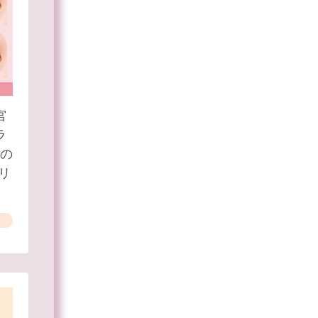
宮
ラ
）の
コリ