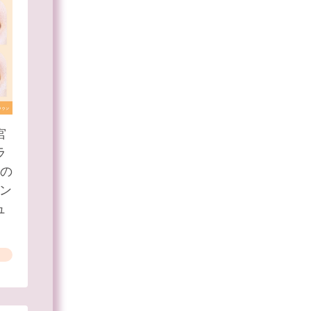
宮
ラ
）の
イン
ュ