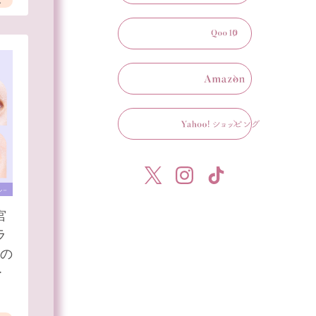
し
宮
ラ
）の
ー