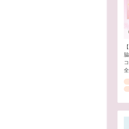
【
脇
コ
全