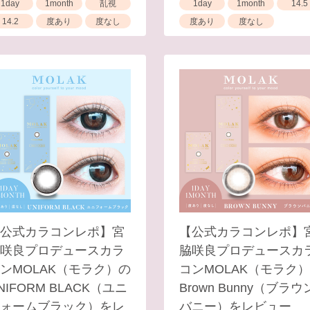
1day
1month
乱視
1day
1month
14.5
14.2
度あり
度なし
度あり
度なし
公式カラコンレポ】宮
【公式カラコンレポ】
咲良プロデュースカラ
脇咲良プロデュースカ
ンMOLAK（モラク）の
コンMOLAK（モラク
NIFORM BLACK（ユニ
Brown Bunny（ブラウ
ォームブラック）をレ
バニー）をレビュー