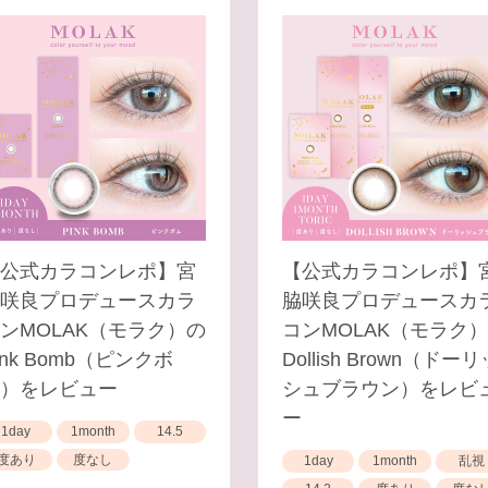
公式カラコンレポ】宮
【公式カラコンレポ】
咲良プロデュースカラ
脇咲良プロデュースカ
ンMOLAK（モラク）の
コンMOLAK（モラク
ink Bomb（ピンクボ
Dollish Brown（ドーリ
）をレビュー
シュブラウン）をレビ
ー
1day
1month
14.5
度あり
度なし
1day
1month
乱視