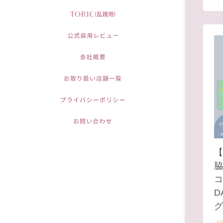
【
脇
コ
D
グ