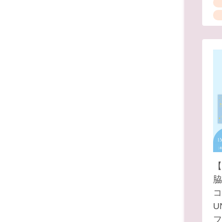
【
脇
コ
U
フ