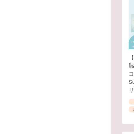
【
脇
コ
S
リ