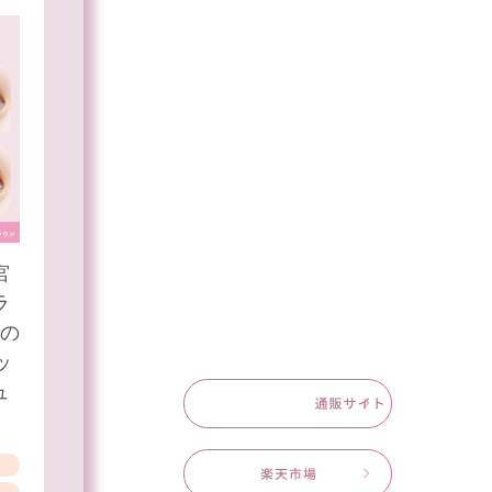
宮
ラ
）の
ッ
ュ