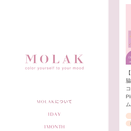
【
脇
コ
P
ム