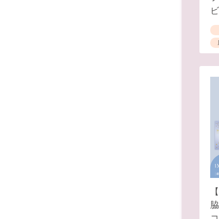
ビ
【
脇
コ