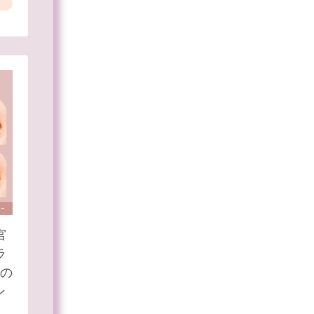
宮
ラ
）の
ン