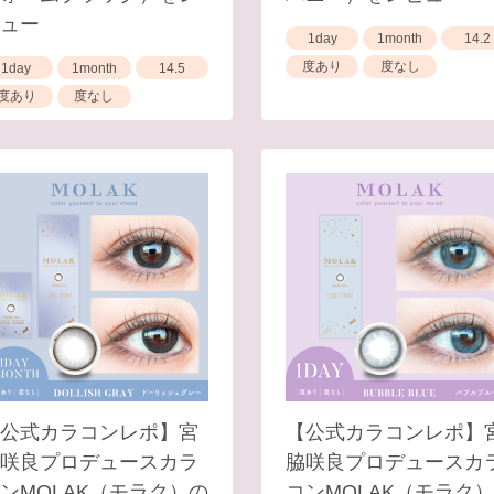
ュー
1day
1month
14.2
度あり
度なし
1day
1month
14.5
度あり
度なし
公式カラコンレポ】宮
【公式カラコンレポ】
咲良プロデュースカラ
脇咲良プロデュースカ
ンMOLAK（モラク）の
コンMOLAK（モラク