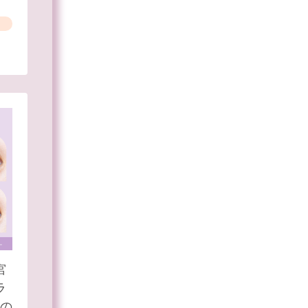
宮
ラ
）の