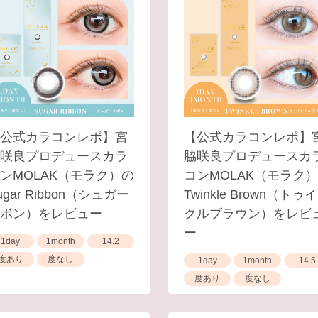
公式カラコンレポ】宮
【公式カラコンレポ】
咲良プロデュースカラ
脇咲良プロデュースカ
ンMOLAK（モラク）の
コンMOLAK（モラク
ugar Ribbon（シュガー
Twinkle Brown（トゥ
ボン）をレビュー
クルブラウン）をレビ
ー
1day
1month
14.2
度あり
度なし
1day
1month
14.5
度あり
度なし