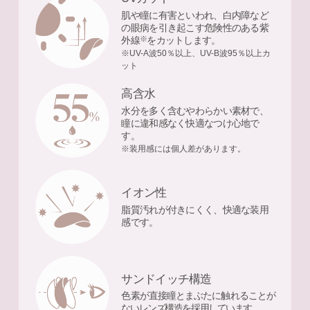
肌や瞳に有害といわれ、白内障など
の眼病を引き起こす危険性のある紫
※
外線
をカットします。
※UV-A波50％以上、UV-B波95％以上カ
ット
高含水
水分を多く含むやわらかい素材で、
瞳に違和感なく快適なつけ心地で
す。
※装用感には個人差があります。
イオン性
脂質汚れが付きにくく、快適な装用
感です。
サンドイッチ構造
色素が直接瞳とまぶたに触れることが
ないレンズ構造を採用しています。