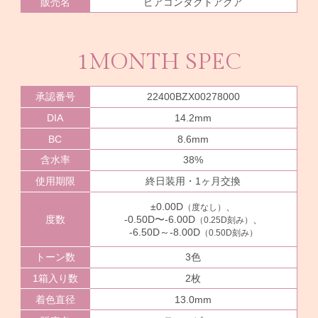
ピアコンタクトアクア
販売名
1MONTH SPEC
承認番号
22400BZX00278000
DIA
14.2mm
BC
8.6mm
含水率
38%
使用期限
終日装用・1ヶ月交換
±0.00D
、
（度なし）
度数
-0.50D〜-6.00D
、
（0.25D刻み）
-6.50D～-8.00D
（0.50D刻み）
トーン数
3色
1箱入り数
2枚
着色直径
13.0mm