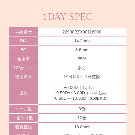
1DAY SPEC
承認番号
22900BZX00118000
DIA
14.2mm
BC
8.6mm
含水率
55%
UVカット
あり
使用期限
終日装用・1日交換
±0.00D
、
（度なし）
度数
-0.50D〜-6.00D
（0.25D刻み）
-6.50D～-10.00D
（0.50D刻み）
トーン数
3色
1箱入り数
10枚
着色直径
13.0mm