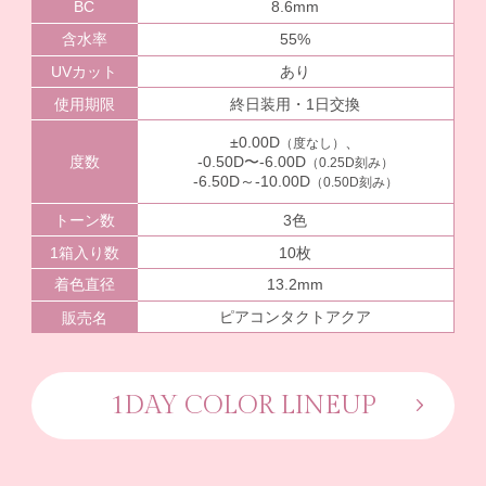
BC
8.6mm
含水率
55%
UVカット
あり
使用期限
終日装用・1日交換
±0.00D
、
（度なし）
度数
-0.50D〜-6.00D
（0.25D刻み）
-6.50D～-10.00D
（0.50D刻み）
トーン数
3色
1箱入り数
10枚
着色直径
13.2mm
ピアコンタクトアクア
販売名
1DAY COLOR LINEUP