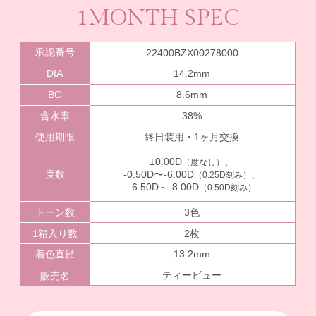
1MONTH SPEC
承認番号
22400BZX00278000
DIA
14.2mm
BC
8.6mm
含水率
38%
使用期限
終日装用・1ヶ月交換
±0.00D
、
（度なし）
度数
-0.50D〜-6.00D
、
（0.25D刻み）
-6.50D～-8.00D
（0.50D刻み）
トーン数
3色
1箱入り数
2枚
着色直径
13.2mm
ティービュー
販売名