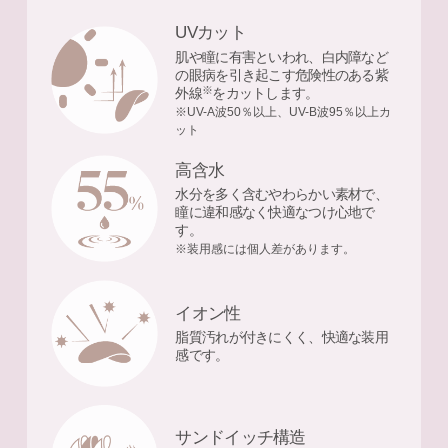
UVカット
肌や瞳に有害といわれ、白内障など
の眼病を引き起こす危険性のある紫
※
外線
をカットします。
※UV-A波50％以上、UV-B波95％以上カ
ット
高含水
水分を多く含むやわらかい素材で、
瞳に違和感なく快適なつけ心地で
す。
※装用感には個人差があります。
イオン性
脂質汚れが付きにくく、快適な装用
感です。
サンドイッチ構造